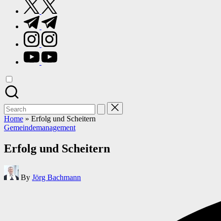
twitter.com
t.me
instagram.com
youtube.com
Search
for:
Home
»
Erfolg und Scheitern
Posted
Gemeindemanagement
in
Erfolg und Scheitern
Posted
By
Jörg Bachmann
by