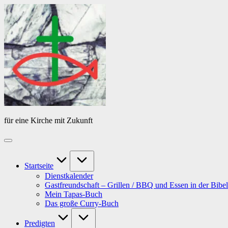
Skip
Das
to
Tagebuch
content
von
PfarrerB
für eine Kirche mit Zukunft
Startseite
Dienstkalender
Gastfreundschaft – Grillen / BBQ und Essen in der Bibel
Mein Tapas-Buch
Das große Curry-Buch
Predigten