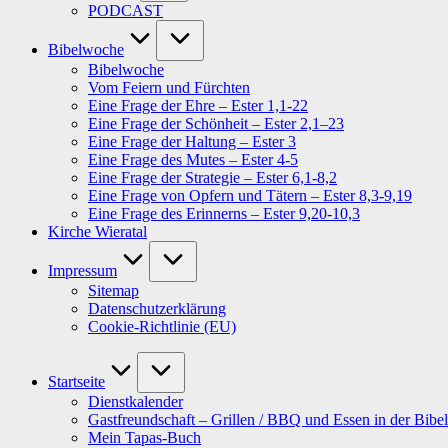
PODCAST
Bibelwoche
Bibelwoche
Vom Feiern und Fürchten
Eine Frage der Ehre – Ester 1,1-22
Eine Frage der Schönheit – Ester 2,1–23
Eine Frage der Haltung – Ester 3
Eine Frage des Mutes – Ester 4-5
Eine Frage der Strategie – Ester 6,1-8,2
Eine Frage von Opfern und Tätern – Ester 8,3-9,19
Eine Frage des Erinnerns – Ester 9,20-10,3
Kirche Wieratal
Impressum
Sitemap
Datenschutzerklärung
Cookie-Richtlinie (EU)
Startseite
Dienstkalender
Gastfreundschaft – Grillen / BBQ und Essen in der Bibel
Mein Tapas-Buch