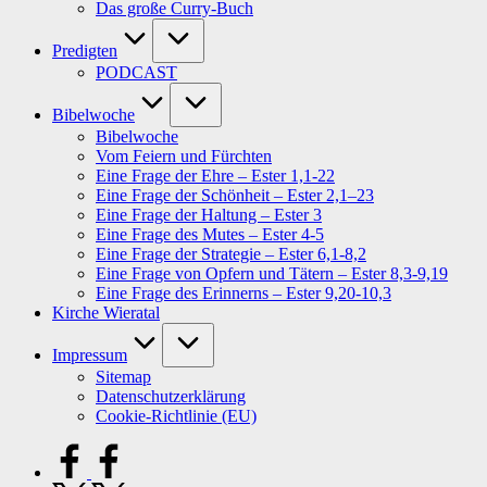
Das große Curry-Buch
Predigten
PODCAST
Bibelwoche
Bibelwoche
Vom Feiern und Fürchten
Eine Frage der Ehre – Ester 1,1-22
Eine Frage der Schönheit – Ester 2,1–23
Eine Frage der Haltung – Ester 3
Eine Frage des Mutes – Ester 4-5
Eine Frage der Strategie – Ester 6,1-8,2
Eine Frage von Opfern und Tätern – Ester 8,3-9,19
Eine Frage des Erinnerns – Ester 9,20-10,3
Kirche Wieratal
Impressum
Sitemap
Datenschutzerklärung
Cookie-Richtlinie (EU)
facebook.com