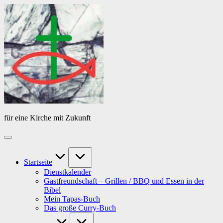
Skip
Das
to
Tagebuch
content
von
PfarrerB
für eine Kirche mit Zukunft
Startseite
Dienstkalender
Gastfreundschaft – Grillen / BBQ und Essen in der
Bibel
Mein Tapas-Buch
Das große Curry-Buch