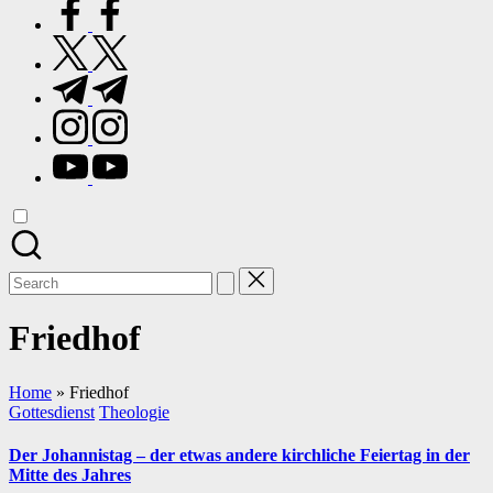
facebook.com
twitter.com
t.me
instagram.com
youtube.com
Search
for:
Friedhof
Home
»
Friedhof
Posted
Gottesdienst
Theologie
in
Der Johannistag – der etwas andere kirchliche Feiertag in der
Mitte des Jahres