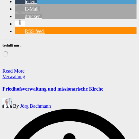
teilen
E-Mail
drucken
RSS-feed
Gefällt mir:
Wird
geladen …
Read More
Posted
Verwaltung
in
Friedhofsverwaltung und missionarische Kirche
Posted
By
Jörg Bachmann
by