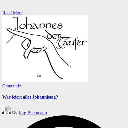
Read More
Posted
Gemeinde
in
Wer feiert alles Johannistag?
Posted
By
Jörg Bachmann
by