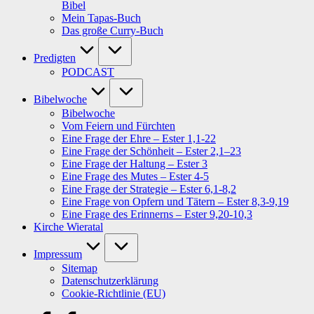
Bibel
Mein Tapas-Buch
Das große Curry-Buch
Predigten
PODCAST
Bibelwoche
Bibelwoche
Vom Feiern und Fürchten
Eine Frage der Ehre – Ester 1,1-22
Eine Frage der Schönheit – Ester 2,1–23
Eine Frage der Haltung – Ester 3
Eine Frage des Mutes – Ester 4-5
Eine Frage der Strategie – Ester 6,1-8,2
Eine Frage von Opfern und Tätern – Ester 8,3-9,19
Eine Frage des Erinnerns – Ester 9,20-10,3
Kirche Wieratal
Impressum
Sitemap
Datenschutzerklärung
Cookie-Richtlinie (EU)