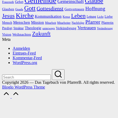
Gemeinde
Glaube
Gemeinschaft
Gebet
Fraureuth
Gott
Gottesdienst
Hoffnung
Gottvertrauen
Glauben
Gnade
Kirche
Leben
Jesus
Kommunikation
Liebe
Leitung
Kreuz
Licht
Pfarrer
Menschen
Mission
Pfarrerin
Mensch
Mitarbeit
Mitarbeiter
Nachfolge
Vertrauen
Theologie
Predigt
Verkündigung
Struktur
Veränderung
unterwegs
Zukunft
Vision
Weihnachten
Meta
Anmelden
Eintrags-Feed
Kommentar-Feed
WordPress.org
Copyright 2026 — Das Tagebuch von PfarrerB. All rights reserved.
Bloglo WordPress Theme
Scroll
to
Top