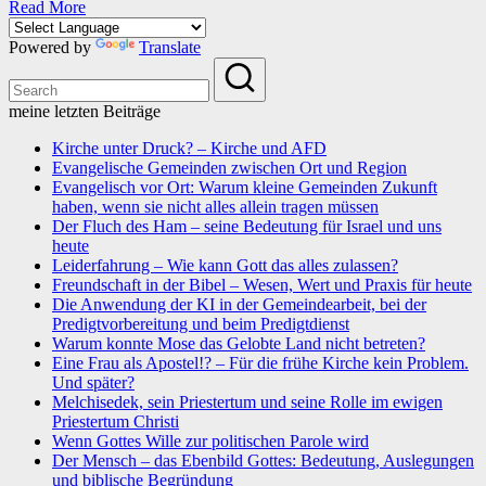
Read More
Powered by
Translate
meine letzten Beiträge
Kirche unter Druck? – Kirche und AFD
Evangelische Gemeinden zwischen Ort und Region
Evangelisch vor Ort: Warum kleine Gemeinden Zukunft
haben, wenn sie nicht alles allein tragen müssen
Der Fluch des Ham – seine Bedeutung für Israel und uns
heute
Leiderfahrung – Wie kann Gott das alles zulassen?
Freundschaft in der Bibel – Wesen, Wert und Praxis für heute
Die Anwendung der KI in der Gemeindearbeit, bei der
Predigtvorbereitung und beim Predigtdienst
Warum konnte Mose das Gelobte Land nicht betreten?
Eine Frau als Apostel!? – Für die frühe Kirche kein Problem.
Und später?
Melchisedek, sein Priestertum und seine Rolle im ewigen
Priestertum Christi
Wenn Gottes Wille zur politischen Parole wird
Der Mensch – das Ebenbild Gottes: Bedeutung, Auslegungen
und biblische Begründung