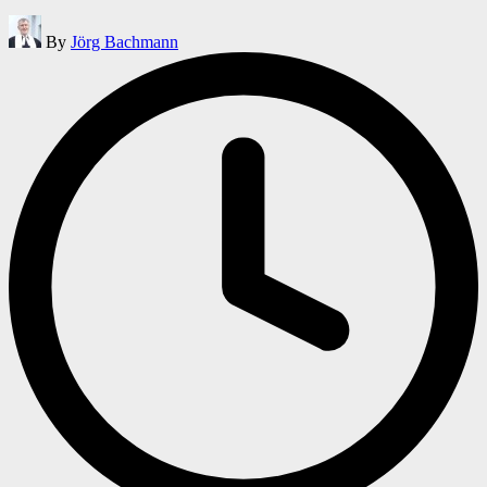
Posted
By
Jörg Bachmann
by