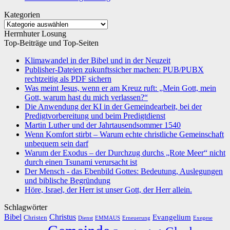
Kategorien
Kategorien
Herrnhuter Losung
Top-Beiträge und Top-Seiten
Klimawandel in der Bibel und in der Neuzeit
Publisher-Dateien zukunftssicher machen: PUB/PUBX
rechtzeitig als PDF sichern
Was meint Jesus, wenn er am Kreuz ruft: „Mein Gott, mein
Gott, warum hast du mich verlassen?“
Die Anwendung der KI in der Gemeindearbeit, bei der
Predigtvorbereitung und beim Predigtdienst
Martin Luther und der Jahrtausendsommer 1540
Wenn Komfort stirbt – Warum echte christliche Gemeinschaft
unbequem sein darf
Warum der Exodus – der Durchzug durchs „Rote Meer“ nicht
durch einen Tsunami verursacht ist
Der Mensch - das Ebenbild Gottes: Bedeutung, Auslegungen
und biblische Begründung
Höre, Israel, der Herr ist unser Gott, der Herr allein.
Schlagwörter
Bibel
Christus
Evangelium
Christen
Dienst
EMMAUS
Erneuerung
Exegese