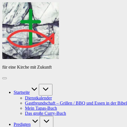
Skip
Das
to
Tagebuch
content
von
PfarrerB
für eine Kirche mit Zukunft
Startseite
Dienstkalender
Gastfreundschaft – Grillen / BBQ und Essen in der Bibel
Mein Tapas-Buch
Das große Curry-Buch
Predigten