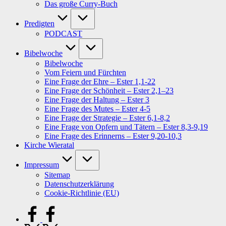
Das große Curry-Buch
Predigten
PODCAST
Bibelwoche
Bibelwoche
Vom Feiern und Fürchten
Eine Frage der Ehre – Ester 1,1-22
Eine Frage der Schönheit – Ester 2,1–23
Eine Frage der Haltung – Ester 3
Eine Frage des Mutes – Ester 4-5
Eine Frage der Strategie – Ester 6,1-8,2
Eine Frage von Opfern und Tätern – Ester 8,3-9,19
Eine Frage des Erinnerns – Ester 9,20-10,3
Kirche Wieratal
Impressum
Sitemap
Datenschutzerklärung
Cookie-Richtlinie (EU)
facebook.com