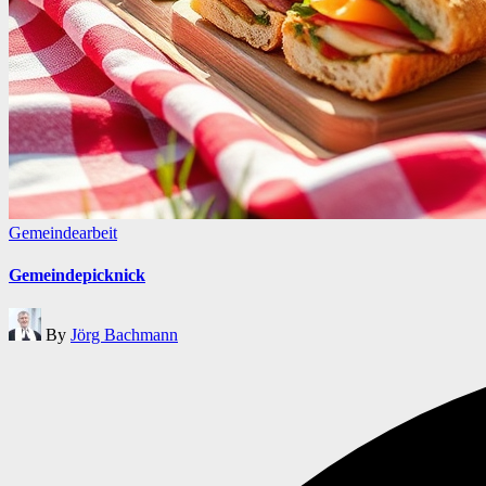
Posted
Gemeindearbeit
in
Gemeindepicknick
Posted
By
Jörg Bachmann
by