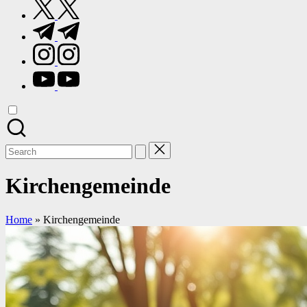
twitter.com
t.me
instagram.com
youtube.com
Search
for:
Kirchengemeinde
Home
»
Kirchengemeinde