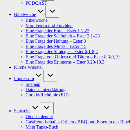
PODCAST
Bibelwoche
Bibelwoche
Vom Feiern und Fürchten
Eine Frage der Ehre – Ester 1,1-22
Eine Frage der Schönheit – Ester 2,1–23
Eine Frage der Haltung – Ester 3
Eine Frage des Mutes – Ester 4-5
Eine Frage der Strategie – Ester 6,1-8,2
Eine Frage von Opfern und Tätern – Ester 8,3-9,19
Eine Frage des Erinnerns – Ester 9,20-10,3
Kirche Wieratal
Impressum
Sitemap
Datenschutzerklärung
Cookie-Richtlinie (EU)
Startseite
Dienstkalender
Gastfreundschaft – Grillen / BBQ und Essen in der Bibel
Mein Tapas-Buch