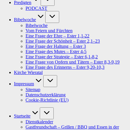
Predigten
PODCAST
Bibelwoche
Bibelwoche
Vom Feiern und Fürchten
Eine Frage der Ehre – Ester 1,1-22
Eine Frage der Schönheit – Ester 2,1–23
Eine Frage der Haltung – Ester 3
Eine Frage des Mutes – Ester 4-5
Eine Frage der Strategie – Ester 6,1-8,2
Eine Frage von Opfern und Tätern – Ester 8,3-9,19
Eine Frage des Erinnerns – Ester 9,20-10,3
Kirche Wieratal
Impressum
Sitemap
Datenschutzerklärung
Cookie-Richtlinie (EU)
Startseite
Dienstkalender
Gastfreundschaft – Grillen / BBQ und Essen in der