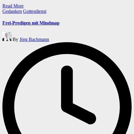
Read More
Posted
Gedanken
Gottesdienst
in
Frei-Predigen mit Mindmap
Posted
By
Jörg Bachmann
by