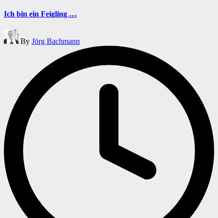
in
Ich bin ein Feigling …
Posted
By
Jörg Bachmann
by