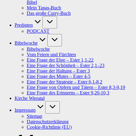
Bibel
Mein Tapas-Buch
Das große Curry-Buch
Predigten
PODCAST
Bibelwoche
Bibelwoche
Vom Feiern und Fürchten
Eine Frage der Ehre – Ester 1,1-22
Eine Frage der Schönheit – Ester 2,1–23
Eine Frage der Haltung – Ester 3
Eine Frage des Mutes – Ester 4-5
Eine Frage der Strategie – Ester 6,1-8,2
Eine Frage von Opfern und Tätern – Ester 8,3-9,19
Eine Frage des Erinnerns – Ester 9,20-10,3
Kirche Wieratal
Impressum
Sitemap
Datenschutzerklärung
Cookie-Richtlinie (EU)