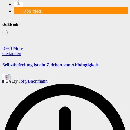
RSS-feed
Gefällt mir:
Wird
geladen …
Read More
Posted
Gedanken
in
Selbstbefreiung ist ein Zeichen von Abhängigkeit
Posted
By
Jörg Bachmann
by