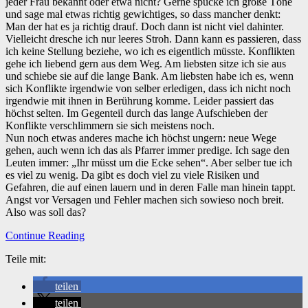
jeder Frau bekannt oder etwa nicht? Gerne spucke ich große Töne
und sage mal etwas richtig gewichtiges, so dass mancher denkt:
Man der hat es ja richtig drauf. Doch dann ist nicht viel dahinter.
Vielleicht dresche ich nur leeres Stroh. Dann kann es passieren, dass
ich keine Stellung beziehe, wo ich es eigentlich müsste. Konflikten
gehe ich liebend gern aus dem Weg. Am liebsten sitze ich sie aus
und schiebe sie auf die lange Bank. Am liebsten habe ich es, wenn
sich Konflikte irgendwie von selber erledigen, dass ich nicht noch
irgendwie mit ihnen in Berührung komme. Leider passiert das
höchst selten. Im Gegenteil durch das lange Aufschieben der
Konflikte verschlimmern sie sich meistens noch.
Nun noch etwas anderes mache ich höchst ungern: neue Wege
gehen, auch wenn ich das als Pfarrer immer predige. Ich sage den
Leuten immer: „Ihr müsst um die Ecke sehen“. Aber selber tue ich
es viel zu wenig. Da gibt es doch viel zu viele Risiken und
Gefahren, die auf einen lauern und in deren Falle man hinein tappt.
Angst vor Versagen und Fehler machen sich sowieso noch breit.
Also was soll das?
Continue Reading
Teile mit:
teilen
teilen