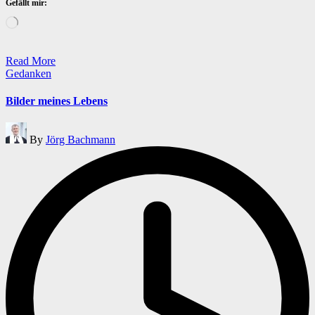
Gefällt mir:
Wird
geladen …
Read More
Posted
Gedanken
in
Bilder meines Lebens
Posted
By
Jörg Bachmann
by