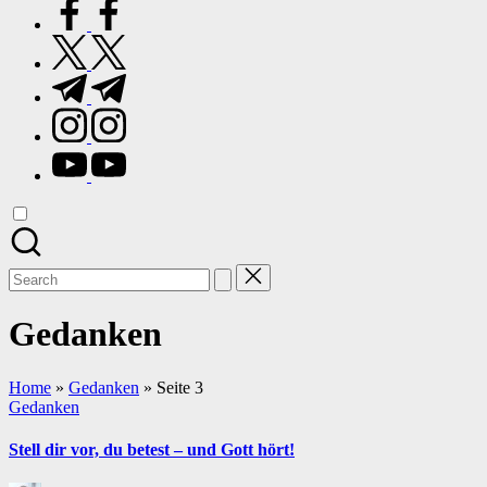
facebook.com
twitter.com
t.me
instagram.com
youtube.com
Search
for:
Gedanken
Home
»
Gedanken
»
Seite 3
Posted
Gedanken
in
Stell dir vor, du betest – und Gott hört!