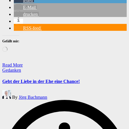
teilen
E-Mail
drucken
RSS-feed
Gefällt mir:
Wird
geladen …
Read More
Posted
Gedanken
in
Gebt der Liebe in der Ehe eine Chance!
Posted
By
Jörg Bachmann
by