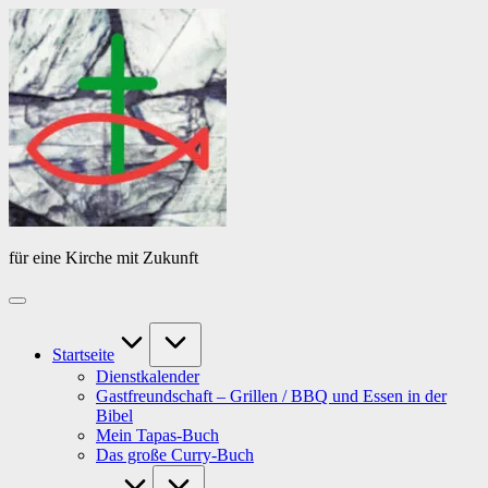
Skip
Das
to
Tagebuch
content
von
PfarrerB
für eine Kirche mit Zukunft
Startseite
Dienstkalender
Gastfreundschaft – Grillen / BBQ und Essen in der
Bibel
Mein Tapas-Buch
Das große Curry-Buch