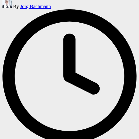
Posted
By
Jörg Bachmann
by