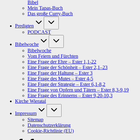
Bibel
Mein Tapas-Buch
Das große Curry-Buch
Predigten
PODCAST
Bibelwoche
Bibelwoche
Vom Feiern und Fürchten
Eine Frage der Ehre – Ester 1,1-22
Eine Frage der Schönheit – Ester 2,1–23
Eine Frage der Haltung – Ester 3
Eine Frage des Mutes – Ester 4-5
Eine Frage der Strategie – Ester 6,1-8,2
Eine Frage von Opfern und Tätern – Ester 8,3-9,19
Eine Frage des Erinnerns – Ester 9,20-10,3
Kirche Wieratal
Impressum
Sitemap
Datenschutzerklärung
Cookie-Richtlinie (EU)