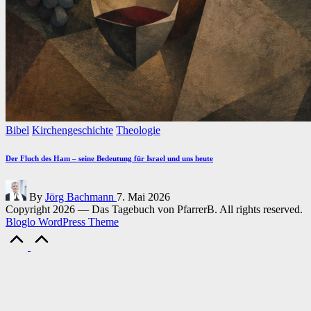
Posted
Bibel
Kirchengeschichte
Theologie
in
Der Fluch des Ham – seine Bedeutung für Israel und uns heute
Posted
By
Jörg Bachmann
7. Mai 2026
by
Copyright 2026 — Das Tagebuch von PfarrerB. All rights reserved.
Bloglo WordPress Theme
Scroll
to
Top