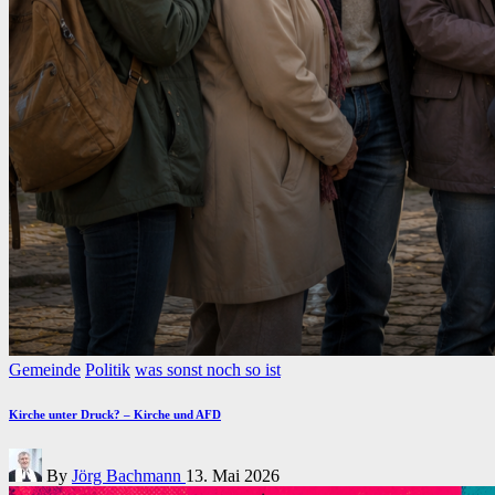
Posted
Gemeinde
Politik
was sonst noch so ist
in
Kirche unter Druck? – Kirche und AFD
Posted
By
Jörg Bachmann
13. Mai 2026
by