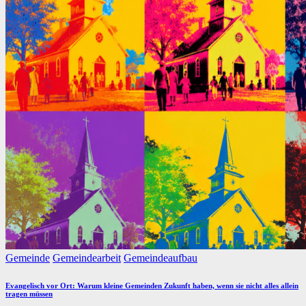
Posted
Gemeinde
Gemeindearbeit
Gemeindeaufbau
in
Evangelisch vor Ort: Warum kleine Gemeinden Zukunft haben, wenn sie nicht alles allein
tragen müssen