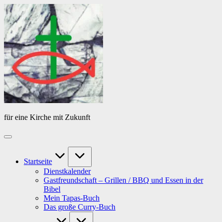
Skip
Das
to
Tagebuch
content
von
PfarrerB
für eine Kirche mit Zukunft
Startseite
Dienstkalender
Gastfreundschaft – Grillen / BBQ und Essen in der
Bibel
Mein Tapas-Buch
Das große Curry-Buch