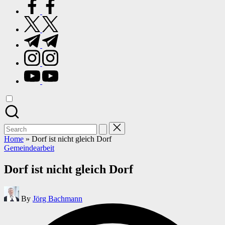
facebook.com
twitter.com
t.me
instagram.com
youtube.com
Search
for:
Home
»
Dorf ist nicht gleich Dorf
Posted
Gemeindearbeit
in
Dorf ist nicht gleich Dorf
Posted
By
Jörg Bachmann
by