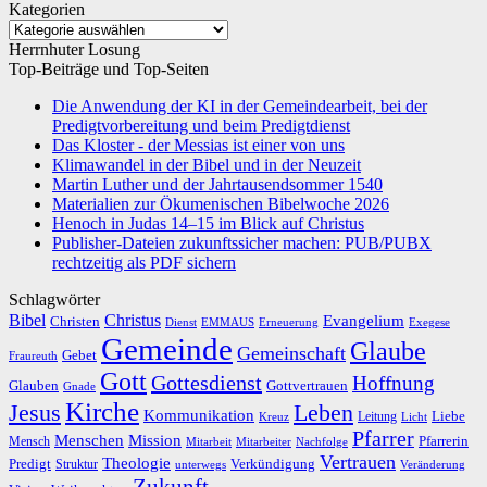
Kategorien
Kategorien
Herrnhuter Losung
Top-Beiträge und Top-Seiten
Die Anwendung der KI in der Gemeindearbeit, bei der
Predigtvorbereitung und beim Predigtdienst
Das Kloster - der Messias ist einer von uns
Klimawandel in der Bibel und in der Neuzeit
Martin Luther und der Jahrtausendsommer 1540
Materialien zur Ökumenischen Bibelwoche 2026
Henoch in Judas 14–15 im Blick auf Christus
Publisher-Dateien zukunftssicher machen: PUB/PUBX
rechtzeitig als PDF sichern
Schlagwörter
Bibel
Christus
Evangelium
Christen
Dienst
EMMAUS
Erneuerung
Exegese
Gemeinde
Glaube
Gemeinschaft
Gebet
Fraureuth
Gott
Gottesdienst
Hoffnung
Gottvertrauen
Glauben
Gnade
Kirche
Leben
Jesus
Kommunikation
Liebe
Leitung
Kreuz
Licht
Pfarrer
Menschen
Mission
Pfarrerin
Mensch
Mitarbeit
Mitarbeiter
Nachfolge
Vertrauen
Theologie
Predigt
Verkündigung
Struktur
Veränderung
unterwegs
Zukunft