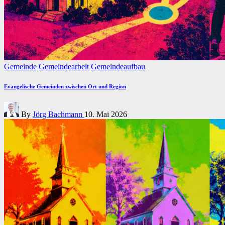
Posted
Gemeinde
Gemeindearbeit
Gemeindeaufbau
in
Evangelische Gemeinden zwischen Ort und Region
Posted
By
Jörg Bachmann
10. Mai 2026
by