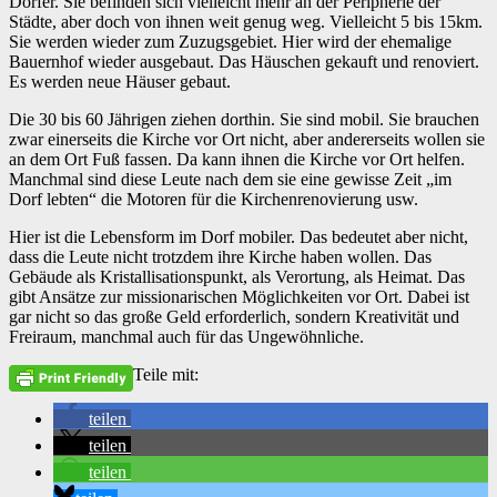
Dörfer. Sie befinden sich vielleicht mehr an der Peripherie der
Städte, aber doch von ihnen weit genug weg. Vielleicht 5 bis 15km.
Sie werden wieder zum Zuzugsgebiet. Hier wird der ehemalige
Bauernhof wieder ausgebaut. Das Häuschen gekauft und renoviert.
Es werden neue Häuser gebaut.
Die 30 bis 60 Jährigen ziehen dorthin. Sie sind mobil. Sie brauchen
zwar einerseits die Kirche vor Ort nicht, aber andererseits wollen sie
an dem Ort Fuß fassen. Da kann ihnen die Kirche vor Ort helfen.
Manchmal sind diese Leute nach dem sie eine gewisse Zeit „im
Dorf lebten“ die Motoren für die Kirchenrenovierung usw.
Hier ist die Lebensform im Dorf mobiler. Das bedeutet aber nicht,
dass die Leute nicht trotzdem ihre Kirche haben wollen. Das
Gebäude als Kristallisationspunkt, als Verortung, als Heimat. Das
gibt Ansätze zur missionarischen Möglichkeiten vor Ort. Dabei ist
gar nicht so das große Geld erforderlich, sondern Kreativität und
Freiraum, manchmal auch für das Ungewöhnliche.
Teile mit:
teilen
teilen
teilen