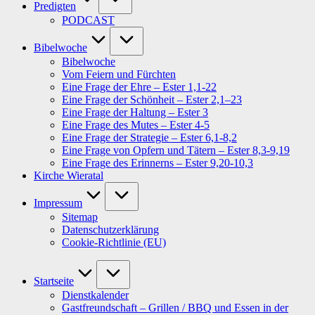
Predigten
PODCAST
Bibelwoche
Bibelwoche
Vom Feiern und Fürchten
Eine Frage der Ehre – Ester 1,1-22
Eine Frage der Schönheit – Ester 2,1–23
Eine Frage der Haltung – Ester 3
Eine Frage des Mutes – Ester 4-5
Eine Frage der Strategie – Ester 6,1-8,2
Eine Frage von Opfern und Tätern – Ester 8,3-9,19
Eine Frage des Erinnerns – Ester 9,20-10,3
Kirche Wieratal
Impressum
Sitemap
Datenschutzerklärung
Cookie-Richtlinie (EU)
Startseite
Dienstkalender
Gastfreundschaft – Grillen / BBQ und Essen in der